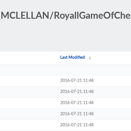
_MCLELLAN/RoyallGameOfChes
Last Modified
2016-07-21 11:48
2016-07-21 11:48
2016-07-21 11:48
2016-07-21 11:48
2016-07-21 11:48