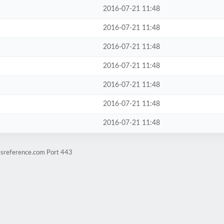
2016-07-21 11:48
2016-07-21 11:48
2016-07-21 11:48
2016-07-21 11:48
2016-07-21 11:48
2016-07-21 11:48
2016-07-21 11:48
ssreference.com Port 443