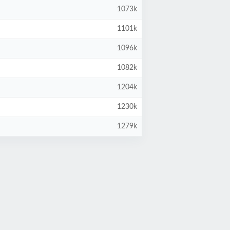
1073k
1101k
1096k
1082k
1204k
1230k
1279k