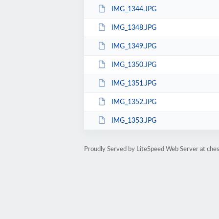
IMG_1344.JPG
IMG_1348.JPG
IMG_1349.JPG
IMG_1350.JPG
IMG_1351.JPG
IMG_1352.JPG
IMG_1353.JPG
Proudly Served by LiteSpeed Web Server at che